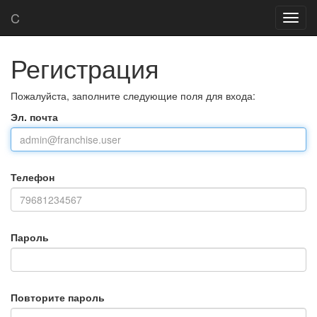
Главная
Регистрация
C
C
Toggl
Toggl
navig
navig
Регистрация
Пожалуйста, заполните следующие поля для входа:
Эл. почта
Телефон
Пароль
Повторите пароль